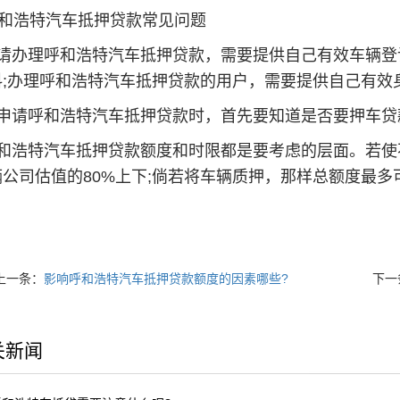
呼和浩特汽车抵押贷款常见问题
申请办理呼和浩特汽车抵押贷款，需要提供自己有效车辆登
料;办理呼和浩特汽车抵押贷款的用户，需要提供自己有效
在申请呼和浩特汽车抵押贷款时，首先要知道是否要押车贷
呼和浩特汽车抵押贷款额度和时限都是要考虑的层面。若使
公司估值的80%上下;倘若将车辆质押，那样总额度最多
上一条：
影响呼和浩特汽车抵押贷款额度的因素哪些?
下一
关新闻