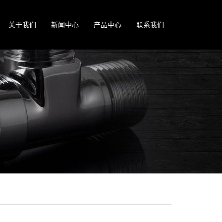
关于我们
新闻中心
产品中心
联系我们