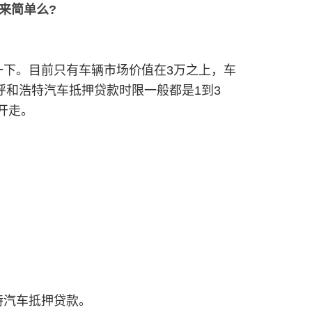
来简单么?
下。目前只有车辆市场价值在3万之上，车
呼和浩特汽车抵押贷款时限一般都是1到3
开走。
特汽车抵押贷款。