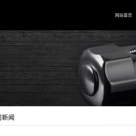
网站首页
司新闻