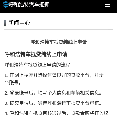
导
航
菜
新闻中心
单
呼和浩特车抵贷纯线上申请
呼和浩特车抵贷纯线上申请
呼和浩特车抵贷线上申请的流程
1. 在网上搜索并选择信誉良好的贷款平台，注册一
个账号。
2. 登录账号后，填写个人信息和车辆相关信息。
3. 提交申请后，等待呼和浩特车抵贷平台审核。
4. 呼和浩特车抵贷审核通过后，贷款金额将打入您