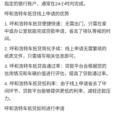
指定的银行账户，通常在24小时内完成。
呼和浩特车抵贷线上申请的优势
1. 呼和浩特车抵贷便捷快速：无需出门，只需在家
中或办公室就能完成贷款申请，省去了排队等候的时
间。
2. 呼和浩特车抵贷简化手续：线上申请无需繁琐的
纸质文件，只需填写相关信息即可。
3. 呼和浩特车抵贷高通过率：贷款平台会根据您的
信用情况和车辆价值进行评估，提高了贷款通过率。
4. 呼和浩特车抵贷低利率：由于线上申请省去了中
间环节，贷款平台能够提供更低的利率，减轻还款压
力。
呼和浩特车抵贷如何进行申请